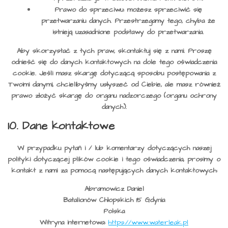
Prawo do sprzeciwu: możesz sprzeciwić się
przetwarzaniu danych. Przestrzegamy tego, chyba że
istnieją uzasadnione podstawy do przetwarzania.
Aby skorzystać z tych praw, skontaktuj się z nami. Proszę
odnieść się do danych kontaktowych na dole tego oświadczenia
cookie. Jeśli masz skargę dotyczącą sposobu postępowania z
Twoimi danymi, chcielibyśmy usłyszeć od Ciebie, ale masz również
prawo złożyć skargę do organu nadzorczego (organu ochrony
danych).
10. Dane kontaktowe
W przypadku pytań i / lub komentarzy dotyczących naszej
polityki dotyczącej plików cookie i tego oświadczenia, prosimy o
kontakt z nami za pomocą następujących danych kontaktowych:
Abramowicz Daniel
Batalionów Chłopskich 15 Gdynia
Polska
Witryna internetowa:
https://www.waterleak.pl