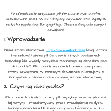
To oświadczenie dotyczące plików cookie było ostatnio
aktualizowane 2024-05-29 i dotyczy obywateli oraz legalnych
stałych rezydentów Europejskiego Obszaru Gospodarczego i
Szwajcarii.
1. Wprowadzenie
Nasza strona internetowa,
https://www.waterleak.pl
(dalej: „strona
internetowa”) używa plików cookie i innych powiązanych
technologii (dla wygody wszystkie technologie są określane jako
„pliki cookie”). Pliki cookie są również umieszczane przez
strony zewnętrzne. W poniższym dokumencie informujemy o
korzystaniu z plików cookie na naszej stronie internetowej.
2. Czym są ciasteczka?
Plik cookie to niewielki prosty plik wysyłany wraz ze stronami
tej witryny i przechowywany przez przeglądarkę na dysku
twardym komputera lub innego urządzenia. Informacje w nich