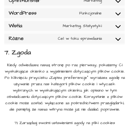
OptinMonster
Marketing
Consent
to
WordPress
Funkcjonalne
service
Consent
optinmons
to
Wistia
Marketing, Statystyki
service
Consent
wordpres
to
Różne
Cel w toku sprawdzania
service
Consent
wistia
to
7. Zgoda
service
różne
Kiedy odwiedzasz naszą stronę po raz pierwszy, pokażemy Ci
wyskakujące okienko z wyjaśnieniem dotyczącym plików cookie.
Po kliknięciu przycisku „Zapisz preferencje” wyrażasz zgodę na
używanie przez nas kategorii plików cookie i wtyczek
wybranych w wyskakującym okienku, jak opisano w tym
oświadczeniu dotyczącym plików cookie. Korzystanie z plików
cookie może zostać wyłączone za pośrednictwem przeglądarki,
ale pamiętaj, że nasza witryna może już nie działać poprawnie.
7.1 Zarządzaj swoimi ustawieniami zgody na pliki cookies