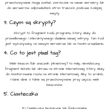
przechowywane mogą zostać zwrócone na nasze serwery lub
do serwerów odpowiednich stron trzecich podczas kolejnej
wizyty.
3. Czym są skrypty?
Skrypt to fragment kodu programu, który służy do
prawidłowego i interaktywnego działania naszej witryny. Ten kod
jest wykonywany na naszym serwerze lub na twoim urządzeniu.
4. Co to jest pixel tag?
Web beacon (lub znacznik pikselowy) to mały, niewidoczny
fragment tekstu lub obrazu na stronie internetowej, który służy
do monitorowania ruchu na stronie internetowej. Aby to zrobić,
różne dane o tobie są przechowywane przy użyciu web
beaconów.
5. Ciasteczka
5.1 Ciasteczka techniczne lub funkcjonalne