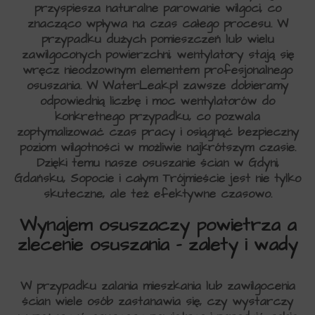
przyspiesza naturalne parowanie wilgoci, co
znacząco wpływa na czas całego procesu. W
przypadku dużych pomieszczeń lub wielu
zawilgoconych powierzchni, wentylatory stają się
wręcz nieodzownym elementem profesjonalnego
osuszania. W WaterLeak.pl zawsze dobieramy
odpowiednią liczbę i moc wentylatorów do
konkretnego przypadku, co pozwala
zoptymalizować czas pracy i osiągnąć bezpieczny
poziom wilgotności w możliwie najkrótszym czasie.
Dzięki temu nasze osuszanie ścian w Gdyni,
Gdańsku, Sopocie i całym Trójmieście jest nie tylko
skuteczne, ale też efektywne czasowo.
Wynajem osuszaczy powietrza a
zlecenie osuszania – zalety i wady
W przypadku zalania mieszkania lub zawilgocenia
ścian wiele osób zastanawia się, czy wystarczy