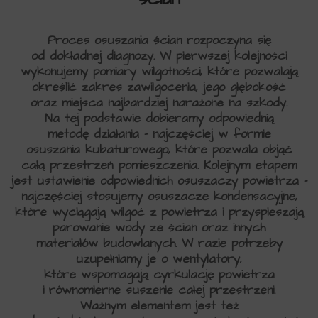
Proces osuszania ścian rozpoczyna się
od dokładnej diagnozy. W pierwszej kolejności
wykonujemy pomiary wilgotności, które pozwalają
określić zakres zawilgocenia, jego głębokość
oraz miejsca najbardziej narażone na szkody.
Na tej podstawie dobieramy odpowiednią
metodę działania – najczęściej w formie
osuszania kubaturowego, które pozwala objąć
całą przestrzeń pomieszczenia. Kolejnym etapem
jest ustawienie odpowiednich osuszaczy powietrza –
najczęściej stosujemy osuszacze kondensacyjne,
które wyciągają wilgoć z powietrza i przyspieszają
parowanie wody ze ścian oraz innych
materiałów budowlanych. W razie potrzeby
uzupełniamy je o wentylatory,
które wspomagają cyrkulację powietrza
i równomierne suszenie całej przestrzeni.
Ważnym elementem jest też