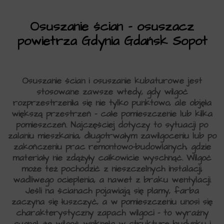
Osuszanie ścian – osuszacz
powietrza Gdynia Gdańsk Sopot
Osuszanie ścian i osuszanie kubaturowe jest
stosowane zawsze wtedy, gdy wilgoć
rozprzestrzeniła się nie tylko punktowo, ale objęła
większą przestrzeń – całe pomieszczenie lub kilka
pomieszczeń. Najczęściej dotyczy to sytuacji po
zalaniu mieszkania, długotrwałym zawilgoceniu lub po
zakończeniu prac remontowo-budowlanych, gdzie
materiały nie zdążyły całkowicie wyschnąć. Wilgoć
może też pochodzić z nieszczelnych instalacji,
wadliwego ocieplenia, a nawet z braku wentylacji.
Jeśli na ścianach pojawiają się plamy, farba
zaczyna się łuszczyć, a w pomieszczeniu unosi się
charakterystyczny zapach wilgoci – to wyraźny