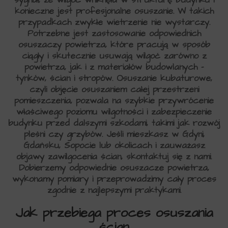
sygnał, że wilgoć wniknęła w strukturę budynku i
konieczne jest profesjonalne osuszanie. W takich
przypadkach zwykłe wietrzenie nie wystarczy.
Potrzebne jest zastosowanie odpowiednich
osuszaczy powietrza, które pracują w sposób
ciągły i skutecznie usuwają wilgoć zarówno z
powietrza, jak i z materiałów budowlanych –
tynków, ścian i stropów. Osuszanie kubaturowe,
czyli objęcie osuszaniem całej przestrzeni
pomieszczenia, pozwala na szybkie przywrócenie
właściwego poziomu wilgotności i zabezpieczenie
budynku przed dalszymi szkodami, takimi jak rozwój
pleśni czy grzybów. Jeśli mieszkasz w Gdyni,
Gdańsku, Sopocie lub okolicach i zauważasz
objawy zawilgocenia ścian, skontaktuj się z nami.
Dobierzemy odpowiednie osuszacze powietrza,
wykonamy pomiary i przeprowadzimy cały proces
zgodnie z najlepszymi praktykami.
Jak przebiega proces osuszania
ścian