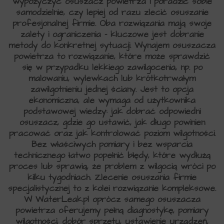
wypożyczyć osuszacz powietrza i poradzić sobie
samodzielnie, czy lepiej od razu zlecić osuszanie
profesjonalnej firmie. Oba rozwiązania mają swoje
zalety i ograniczenia – kluczowe jest dobranie
metody do konkretnej sytuacji. Wynajem osuszacza
powietrza to rozwiązanie, które może sprawdzić
się w przypadku lekkiego zawilgocenia, np. po
malowaniu, wylewkach lub krótkotrwałym
zawilgotnieniu jednej ściany. Jest to opcja
ekonomiczna, ale wymaga od użytkownika
podstawowej wiedzy: jak dobrać odpowiedni
osuszacz, gdzie go ustawić, jak długo powinien
pracować oraz jak kontrolować poziom wilgotności.
Bez właściwych pomiary i bez wsparcia
technicznego łatwo popełnić błędy, które wydłużą
proces lub sprawią, że problem z wilgocią wróci po
kilku tygodniach. Zlecenie osuszania firmie
specjalistycznej to z kolei rozwiązanie kompleksowe.
W WaterLeak.pl oprócz samego osuszacza
powietrza oferujemy pełną diagnostykę, pomiary
wilgotności, dobór sprzętu, ustawienie urządzeń,