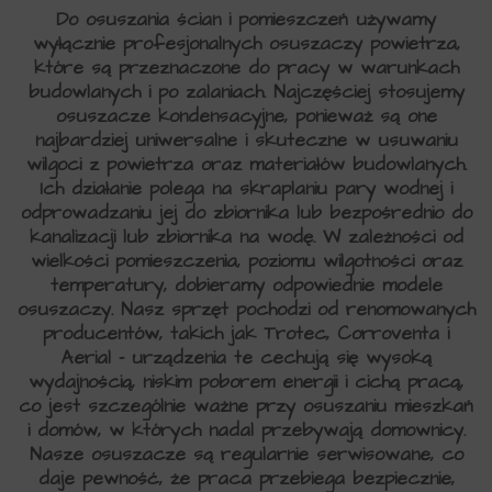
Do osuszania ścian i pomieszczeń używamy
wyłącznie profesjonalnych osuszaczy powietrza,
które są przeznaczone do pracy w warunkach
budowlanych i po zalaniach. Najczęściej stosujemy
osuszacze kondensacyjne, ponieważ są one
najbardziej uniwersalne i skuteczne w usuwaniu
wilgoci z powietrza oraz materiałów budowlanych.
Ich działanie polega na skraplaniu pary wodnej i
odprowadzaniu jej do zbiornika lub bezpośrednio do
kanalizacji lub zbiornika na wodę. W zależności od
wielkości pomieszczenia, poziomu wilgotności oraz
temperatury, dobieramy odpowiednie modele
osuszaczy. Nasz sprzęt pochodzi od renomowanych
producentów, takich jak Trotec, Corroventa i
Aerial – urządzenia te cechują się wysoką
wydajnością, niskim poborem energii i cichą pracą,
co jest szczególnie ważne przy osuszaniu mieszkań
i domów, w których nadal przebywają domownicy.
Nasze osuszacze są regularnie serwisowane, co
daje pewność, że praca przebiega bezpiecznie,