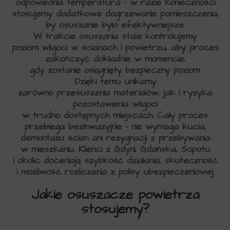
odpowiednia temperatura – w razie konieczności
stosujemy dodatkowe dogrzewanie pomieszczenia,
by osuszanie było efektywniejsze.
W trakcie osuszania stale kontrolujemy
poziom wilgoci w ścianach i powietrzu, aby proces
zakończyć dokładnie w momencie,
gdy zostanie osiągnięty bezpieczny poziom.
Dzięki temu unikamy
zarówno przesuszenia materiałów, jak i ryzyka
pozostawienia wilgoci
w trudno dostępnych miejscach. Cały proces
przebiega bezinwazyjnie – nie wymaga kucia,
demontażu ścian ani rezygnacji z przebywania
w mieszkaniu. Klienci z Gdyni, Gdańska, Sopotu
i okolic doceniają szybkość działania, skuteczność
i możliwość rozliczenia z polisy ubezpieczeniowej.
Jakie osuszacze powietrza
stosujemy?