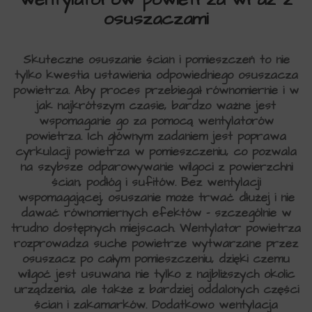
osuszaczami
Skuteczne osuszanie ścian i pomieszczeń to nie
tylko kwestia ustawienia odpowiedniego osuszacza
powietrza. Aby proces przebiegał równomiernie i w
jak najkrótszym czasie, bardzo ważne jest
wspomaganie go za pomocą wentylatorów
powietrza. Ich głównym zadaniem jest poprawa
cyrkulacji powietrza w pomieszczeniu, co pozwala
na szybsze odparowywanie wilgoci z powierzchni
ścian, podłóg i sufitów. Bez wentylacji
wspomagającej, osuszanie może trwać dłużej i nie
dawać rów­nomiernych efektów – szczególnie w
trudno dostępnych miejscach. Wentylator powietrza
rozprowadza suche powietrze wytwarzane przez
osuszacz po całym pomieszczeniu, dzięki czemu
wilgoć jest usuwana nie tylko z najbliższych okolic
urządzenia, ale także z bardziej oddalonych części
ścian i zakamarków. Dodatkowo wentylacja