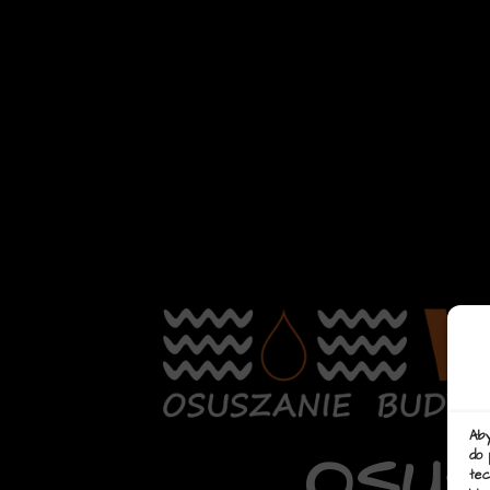
Aby
OSUS
do 
tec