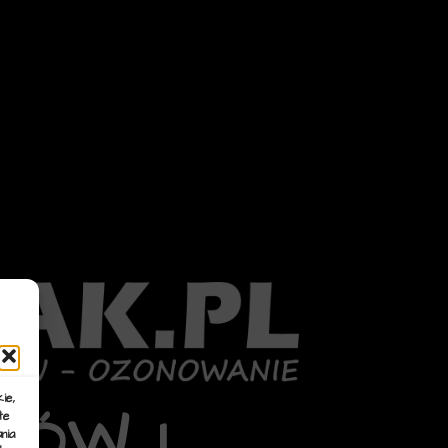
ie,
KÓW I
te
nia