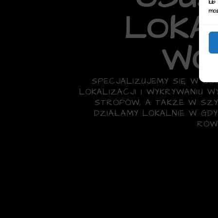
lub
moż
LOKA
WO
SPECJALIZUJEMY SIĘ W OS
LOKALIZACJI I WYKRYWANIU W
STROPÓW, A TAKŻE W SZY
DZIAŁAMY LOKALNIE W GDYN
RÓW