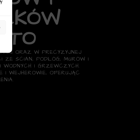
dy
IEKÓW
e
STO
LANIU ORAZ W PRECYZYJNEJ
I ZE ŚCIAN, PODŁÓG, MURÓW I
I WODNYCH I GRZEWCZYCH.
IE I WEJHEROWIE, OFERUJĄC
NIA.