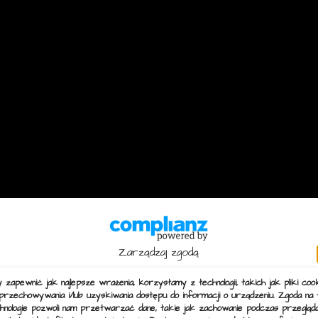
Zarządzaj zgodą
 zapewnić jak najlepsze wrażenia, korzystamy z technologii, takich jak pliki cook
ZANIE BUDYN
przechowywania i/lub uzyskiwania dostępu do informacji o urządzeniu. Zgoda na 
hnologie pozwoli nam przetwarzać dane, takie jak zachowanie podczas przegląda