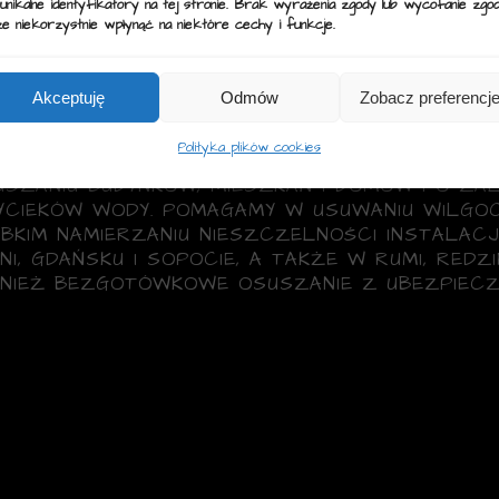
 unikalne identyfikatory na tej stronie. Brak wyrażenia zgody lub wycofanie zgo
e niekorzystnie wpłynąć na niektóre cechy i funkcje.
LIZACJA WYC
Akceptuję
Odmów
Zobacz preferencj
DY – TRÓJMIA
Polityka plików cookies
USZANIU BUDYNKÓW, MIESZKAŃ I DOMÓW PO ZA
YCIEKÓW WODY. POMAGAMY W USUWANIU WILGOC
BKIM NAMIERZANIU NIESZCZELNOŚCI INSTALACJ
I, GDAŃSKU I SOPOCIE, A TAKŻE W RUMI, REDZ
NIEŻ BEZGOTÓWKOWE OSUSZANIE Z UBEZPIECZE