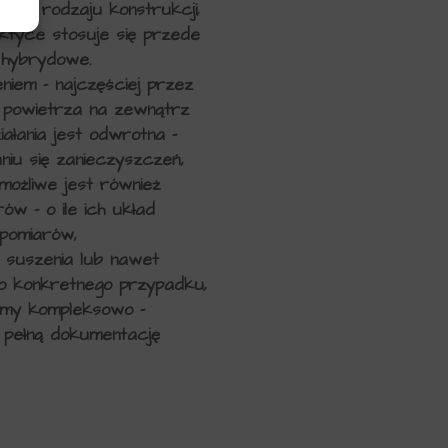
 od rodzaju konstrukcji,
ktyce stosuje się przede
 hybrydowe.
niem – najczęściej przez
 powietrza na zewnątrz
ałania jest odwrotna –
niu się zanieczyszczeń,
ożliwe jest również
w – o ile ich układ
 pomiarów,
 suszenia lub nawet
o konkretnego przypadku,
ałamy kompleksowo –
 pełną dokumentację