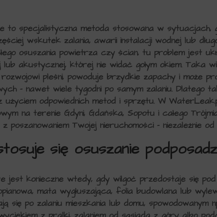
 to specjalistyczna metoda stosowana w sytuacjach, gd
ściej wskutek zalania, awarii instalacji wodnej lub dłu
ego osuszania powietrza czy ścian, tu problem jest ukr
ej lub akustycznej, której nie widać gołym okiem. Taka w
a rozwojowi pleśni, powoduje brzydkie zapachy i może pr
ch – nawet wiele tygodni po samym zalaniu. Dlatego ta
 z użyciem odpowiednich metod i sprzętu. W WaterLeak.pl
ym na terenie Gdyni, Gdańska, Sopotu i całego Trójmia
i z poszanowaniem Twojej nieruchomości – niezależnie od 
stosuje się osuszanie podposa
 jest konieczne wtedy, gdy wilgoć przedostaje się pod 
yropianowa, mata wygłuszająca, folia budowlana lub wyle
ają się po zalaniu mieszkania lub domu, spowodowanym np
 wyciekiem z pralki, zalaniem od sąsiada z góry albo pod