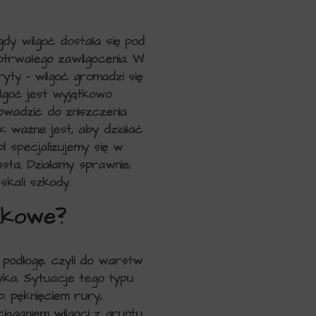
y wilgoć dostała się pod
gotrwałego zawilgocenia. W
yty – wilgoć gromadzi się
ilgoć jest wyjątkowo
owadzić do zniszczenia
k ważne jest, aby działać
 specjalizujemy się w
sta. Działamy sprawnie,
skali szkody.
dzkowe?
podłogę, czyli do warstw
wka. Sytuacje tego typu
. pęknięciem rury,
ciąganiem wilgoci z gruntu