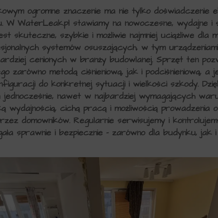
wym ogromne znaczenie ma nie tylko doświadczenie eki
u. W WaterLeak.pl stawiamy na nowoczesne, wydajne i 
est skuteczne, szybkie i możliwie najmniej uciążliwe dl
sjonalnych systemów osuszających, w tym urządzeniam
bardziej cenionych w branży budowlanej. Sprzęt ten po
o zarówno metodą ciśnieniową, jak i podciśnieniową, a 
figuracji do konkretnej sytuacji i wielkości szkody. Dzi
eń jednocześnie, nawet w najbardziej wymagających waru
ą wydajnością, cichą pracą i możliwością prowadzenia o
przez domowników. Regularnie serwisujemy i kontrolujem
gała sprawnie i bezpiecznie – zarówno dla budynku, jak 