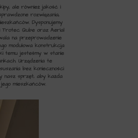
py, ale również jakość i
sprawdzone rozwiązania,
a mieszkańców. Dysponujemy
i Trotec Qube oraz Aerial
zwala na przeprowadzenie
jego modułowa konstrukcja
ęki temu jesteśmy w stanie
nkach. Urządzenia te
suszania bez konieczności
y nasz sprzęt, aby każda
i jego mieszkańców.