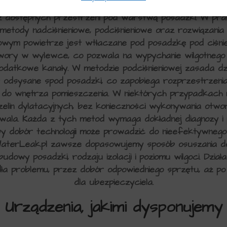
 można przeprowadzić na kilka sposobów, w zależności
az dostępnych przestrzeni pod warstwą posadzki. W pra
metody nadciśnieniowe, podciśnieniowe oraz rozwiązania
owym powietrze jest wtłaczane pod posadzkę pod ciśnie
twory w wylewce, co pozwala na wypychanie wilgotnego
odatkowe kanały. W metodzie podciśnieniowej zasada dzi
t odsysane spod posadzki, co zapobiega rozprzestrzenia
w do wnętrza pomieszczenia. W niektórych przypadkach m
elin dylatacyjnych, bez konieczności wykonywania otworó
wala. Każda z tych metod wymaga dokładnej diagnozy i
wy dobór technologii może prowadzić do nieefektywnego
 WaterLeak.pl zawsze dopasowujemy sposób osuszania d
udowy posadzki, rodzaju izolacji i poziomu wilgoci. Dzi
dła problemu, przez dobór odpowiedniego sprzętu, aż po
dla ubezpieczyciela.
Urządzenia, jakimi dysponujemy