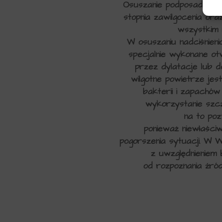
Osuszanie podposadzkowe
stopnia zawilgocenia or
wszystkim 
W osuszaniu nadciśnieni
specjalnie wykonane o
przez dylatacje lub d
wilgotne powietrze jes
bakterii i zapachó
wykorzystanie szcz
na to poz
ponieważ niewłaści
pogorszenia sytuacji. W
z uwzględnieniem b
od rozpoznania źró