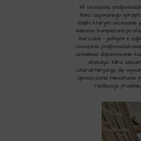
W osuszaniu podposadzko
ilość używanego sprzęt
dzięki którym osuszanie j
wieloma kompletami profe
Aercube – jednymi z naj
osuszania podposadzkoweg
umożliwia dopasowanie kon
obsłużyć kilka zlec
charakteryzują się wysok
opuszczania mieszkania 
realizacja przebie