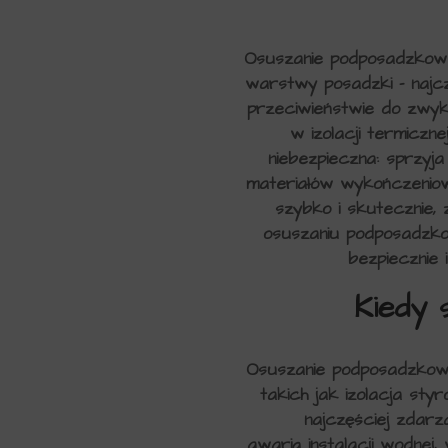
Osuszanie podposadzkowe
warstwy posadzki – najczę
przeciwieństwie do zwykł
w izolacji termiczn
niebezpieczna: sprzyj
materiałów wykończeniowy
szybko i skutecznie,
osuszaniu podposadzkow
bezpiecznie 
Kiedy 
Osuszanie podposadzkowe
takich jak izolacja st
najczęściej zdarz
awarią instalacji wodnej,